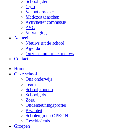
Schooltijden
Gym
Vakantierooster
Medezeggenschap
Activiteitencommissie
AVG
Vervanging
Actueel
Nieuws uit de school
Agenda
Onze school in het nieuws
Contact
Home
Onze school
Ons onderwijs
Team
Schoolplannen
Schoolgids
Zorg
Ondersteuningsprofiel
Kwaliteit
Scholengroep OPRON
Geschiedenis
Groepen