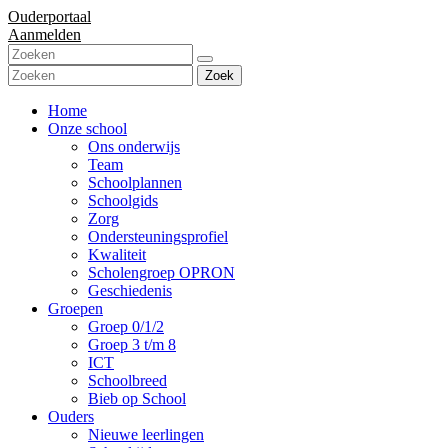
Ouderportaal
Aanmelden
Zoek
Home
Onze school
Ons onderwijs
Team
Schoolplannen
Schoolgids
Zorg
Ondersteuningsprofiel
Kwaliteit
Scholengroep OPRON
Geschiedenis
Groepen
Groep 0/1/2
Groep 3 t/m 8
ICT
Schoolbreed
Bieb op School
Ouders
Nieuwe leerlingen