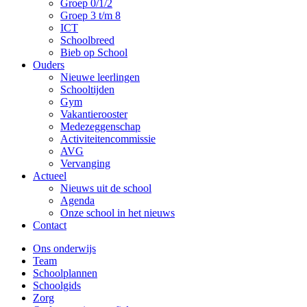
Groep 0/1/2
Groep 3 t/m 8
ICT
Schoolbreed
Bieb op School
Ouders
Nieuwe leerlingen
Schooltijden
Gym
Vakantierooster
Medezeggenschap
Activiteitencommissie
AVG
Vervanging
Actueel
Nieuws uit de school
Agenda
Onze school in het nieuws
Contact
Ons onderwijs
Team
Schoolplannen
Schoolgids
Zorg