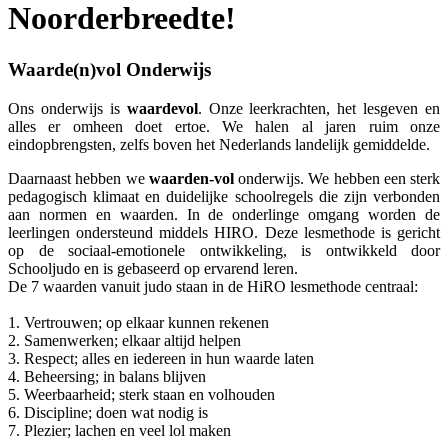
Noorderbreedte!
Waarde(n)vol Onderwijs
Ons onderwijs is
waardevol
. Onze leerkrachten, het lesgeven en
alles er omheen doet ertoe. We halen al jaren ruim onze
eindopbrengsten, zelfs boven het Nederlands landelijk gemiddelde.
Daarnaast hebben we
waarden-vol
onderwijs. We hebben een sterk
pedagogisch klimaat en duidelijke schoolregels die zijn verbonden
aan normen en waarden. In de onderlinge omgang worden de
leerlingen ondersteund middels HIRO. Deze lesmethode is gericht
op de sociaal-emotionele ontwikkeling, is ontwikkeld door
Schooljudo en is gebaseerd op ervarend leren.
De 7 waarden vanuit judo staan in de HiRO lesmethode centraal:
1. Vertrouwen; op elkaar kunnen rekenen
2. Samenwerken; elkaar altijd helpen
3. Respect; alles en iedereen in hun waarde laten
4. Beheersing; in balans blijven
5. Weerbaarheid; sterk staan en volhouden
6. Discipline; doen wat nodig is
7. Plezier; lachen en veel lol maken