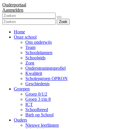
Ouderportaal
Aanmelden
Zoek
Home
Onze school
Ons onderwijs
Team
Schoolplannen
Schoolgids
Zorg
Ondersteuningsprofiel
Kwaliteit
Scholengroep OPRON
Geschiedenis
Groepen
Groep 0/1/2
Groep 3 t/m 8
ICT
Schoolbreed
Bieb op School
Ouders
Nieuwe leerlingen