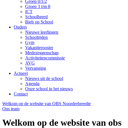
Groep 0/1/2
Groep 3 t/m 8
ICT
Schoolbreed
Bieb op School
Ouders
Nieuwe leerlingen
Schooltijden
Gym
Vakantierooster
Medezeggenschap
Activiteitencommissie
AVG
Vervanging
Actueel
Nieuws uit de school
Agenda
Onze school in het nieuws
Contact
Welkom op de website van OBS Noorderbreedte
Ons team
Welkom op de website van obs