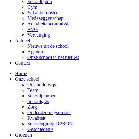
Schooltijden
Gym
Vakantierooster
Medezeggenschap
Activiteitencommissie
AVG
Vervanging
Actueel
Nieuws uit de school
Agenda
Onze school in het nieuws
Contact
Home
Onze school
Ons onderwijs
Team
Schoolplannen
Schoolgids
Zorg
Ondersteuningsprofiel
Kwaliteit
Scholengroep OPRON
Geschiedenis
Groepen