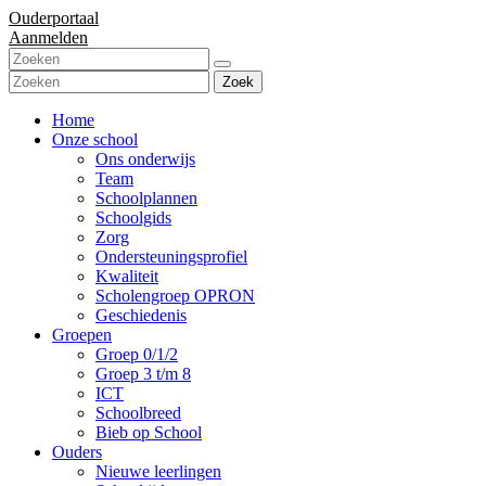
Ouderportaal
Aanmelden
Zoek
Home
Onze school
Ons onderwijs
Team
Schoolplannen
Schoolgids
Zorg
Ondersteuningsprofiel
Kwaliteit
Scholengroep OPRON
Geschiedenis
Groepen
Groep 0/1/2
Groep 3 t/m 8
ICT
Schoolbreed
Bieb op School
Ouders
Nieuwe leerlingen