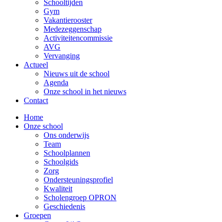
Schooltijden
Gym
Vakantierooster
Medezeggenschap
Activiteitencommissie
AVG
Vervanging
Actueel
Nieuws uit de school
Agenda
Onze school in het nieuws
Contact
Home
Onze school
Ons onderwijs
Team
Schoolplannen
Schoolgids
Zorg
Ondersteuningsprofiel
Kwaliteit
Scholengroep OPRON
Geschiedenis
Groepen