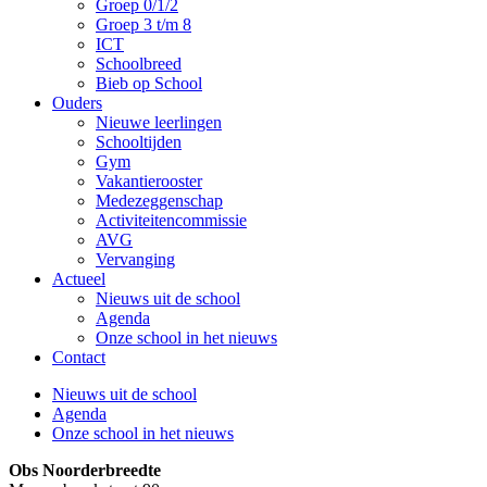
Groep 0/1/2
Groep 3 t/m 8
ICT
Schoolbreed
Bieb op School
Ouders
Nieuwe leerlingen
Schooltijden
Gym
Vakantierooster
Medezeggenschap
Activiteitencommissie
AVG
Vervanging
Actueel
Nieuws uit de school
Agenda
Onze school in het nieuws
Contact
Nieuws uit de school
Agenda
Onze school in het nieuws
Obs Noorderbreedte