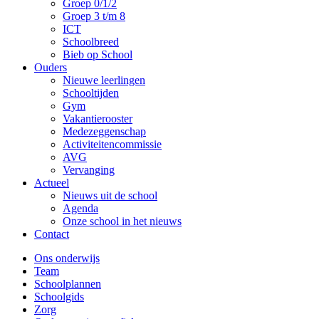
Groep 0/1/2
Groep 3 t/m 8
ICT
Schoolbreed
Bieb op School
Ouders
Nieuwe leerlingen
Schooltijden
Gym
Vakantierooster
Medezeggenschap
Activiteitencommissie
AVG
Vervanging
Actueel
Nieuws uit de school
Agenda
Onze school in het nieuws
Contact
Ons onderwijs
Team
Schoolplannen
Schoolgids
Zorg