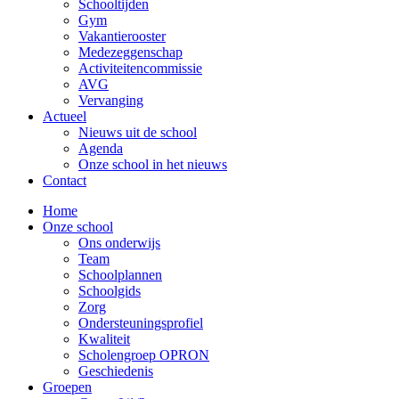
Schooltijden
Gym
Vakantierooster
Medezeggenschap
Activiteitencommissie
AVG
Vervanging
Actueel
Nieuws uit de school
Agenda
Onze school in het nieuws
Contact
Home
Onze school
Ons onderwijs
Team
Schoolplannen
Schoolgids
Zorg
Ondersteuningsprofiel
Kwaliteit
Scholengroep OPRON
Geschiedenis
Groepen