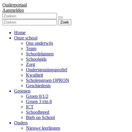
Ouderportaal
Aanmelden
Zoek
Home
Onze school
Ons onderwijs
Team
Schoolplannen
Schoolgids
Zorg
Ondersteuningsprofiel
Kwaliteit
Scholengroep OPRON
Geschiedenis
Groepen
Groep 0/1/2
Groep 3 t/m 8
ICT
Schoolbreed
Bieb op School
Ouders
Nieuwe leerlingen