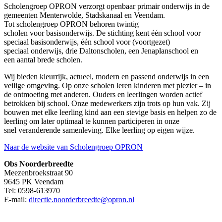
Scholengroep OPRON verzorgt openbaar primair onderwijs in de
gemeenten Menterwolde, Stadskanaal en Veendam.
Tot scholengroep OPRON behoren twintig
scholen voor basisonderwijs. De stichting kent één school voor
speciaal basisonderwijs, één school voor (voortgezet)
speciaal onderwijs, drie Daltonscholen, een Jenaplanschool en
een aantal brede scholen.
Wij bieden kleurrijk, actueel, modern en passend onderwijs in een
veilige omgeving. Op onze scholen leren kinderen met plezier – in
de ontmoeting met anderen. Ouders en leerlingen worden actief
betrokken bij school. Onze medewerkers zijn trots op hun vak. Zij
bouwen met elke leerling kind aan een stevige basis en helpen zo de
leerling om later optimaal te kunnen participeren in onze
snel veranderende samenleving. Elke leerling op eigen wijze.
Naar de website van Scholengroep OPRON
Obs Noorderbreedte
Meezenbroekstraat 90
9645 PK Veendam
Tel: 0598-613970
E-mail:
directie.noorderbreedte@opron.nl