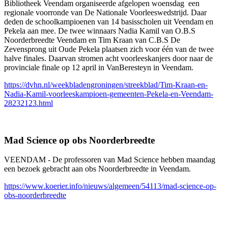
Bibliotheek Veendam organiseerde afgelopen woensdag een
regionale voorronde van De Nationale Voorleeswedstrijd. Daar
deden de schoolkampioenen van 14 basisscholen uit Veendam en
Pekela aan mee. De twee winnaars Nadia Kamil van O.B.S
Noorderbreedte Veendam en Tim Kraan van C.B.S De
Zevensprong uit Oude Pekela plaatsen zich voor één van de twee
halve finales. Daarvan stromen acht voorleeskanjers door naar de
provinciale finale op 12 april in VanBeresteyn in Veendam.
https://dvhn.nl/weekbladengroningen/streekblad/Tim-Kraan-en-
Nadia-Kamil-voorleeskampioen-gemeenten-Pekela-en-Veendam-
28232123.html
Mad Science op obs Noorderbreedte
VEENDAM - De professoren van Mad Science hebben maandag
een bezoek gebracht aan obs Noorderbreedte in Veendam.
https://www.koerier.info/nieuws/algemeen/54113/mad-science-op-
obs-noorderbreedte