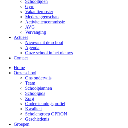
Schooltijden
Gym
Vakantierooster
Medezeggenschap
Activiteitencommissie
AVG
Vervanging
Actueel
Nieuws uit de school
Agenda
Onze school in het nieuws
Contact
Home
Onze school
Ons onderwijs
Team
Schoolplannen
Schoolgids
Zorg
Ondersteuningsprofiel
Kwaliteit
Scholengroep OPRON
Geschiedenis
Groepen