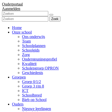
Ouderportaal
Aanmelden
Zoek
Home
Onze school
Ons onderwijs
Team
Schoolplannen
Schoolgids
Zorg
Ondersteuningsprofiel
Kwaliteit
Scholengroep OPRON
Geschiedenis
Groepen
Groep 0/1/2
Groep 3 t/m 8
ICT
Schoolbreed
Bieb op School
Ouders
Nieuwe leerlingen