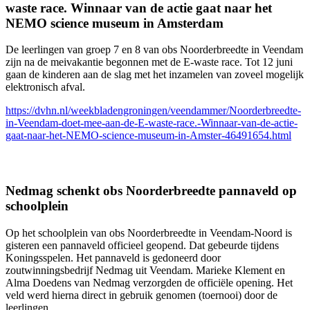
waste race. Winnaar van de actie gaat naar het
NEMO science museum in Amsterdam
De leerlingen van groep 7 en 8 van obs Noorderbreedte in Veendam
zijn na de meivakantie begonnen met de E-waste race. Tot 12 juni
gaan de kinderen aan de slag met het inzamelen van zoveel mogelijk
elektronisch afval.
https://dvhn.nl/weekbladengroningen/veendammer/Noorderbreedte-
in-Veendam-doet-mee-aan-de-E-waste-race.-Winnaar-van-de-actie-
gaat-naar-het-NEMO-science-museum-in-Amster-46491654.html
Nedmag schenkt obs Noorderbreedte pannaveld op
schoolplein
Op het schoolplein van obs Noorderbreedte in Veendam-Noord is
gisteren een pannaveld officieel geopend. Dat gebeurde tijdens
Koningsspelen. Het pannaveld is gedoneerd door
zoutwinningsbedrijf Nedmag uit Veendam. Marieke Klement en
Alma Doedens van Nedmag verzorgden de officiële opening. Het
veld werd hierna direct in gebruik genomen (toernooi) door de
leerlingen.