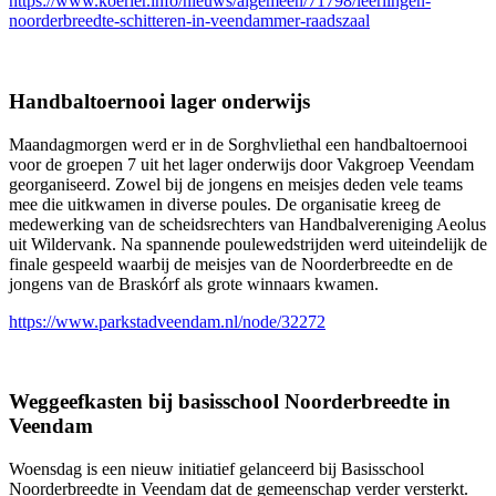
https://www.koerier.info/nieuws/algemeen/71798/leerlingen-
noorderbreedte-schitteren-in-veendammer-raadszaal
Handbaltoernooi lager onderwijs
Maandagmorgen werd er in de Sorghvliethal een handbaltoernooi
voor de groepen 7 uit het lager onderwijs door Vakgroep Veendam
georganiseerd. Zowel bij de jongens en meisjes deden vele teams
mee die uitkwamen in diverse poules. De organisatie kreeg de
medewerking van de scheidsrechters van Handbalvereniging Aeolus
uit Wildervank. Na spannende poulewedstrijden werd uiteindelijk de
finale gespeeld waarbij de meisjes van de Noorderbreedte en de
jongens van de Braskórf als grote winnaars kwamen.
https://www.parkstadveendam.nl/node/32272
Weggeefkasten bij basisschool Noorderbreedte in
Veendam
Woensdag is een nieuw initiatief gelanceerd bij Basisschool
Noorderbreedte in Veendam dat de gemeenschap verder versterkt.