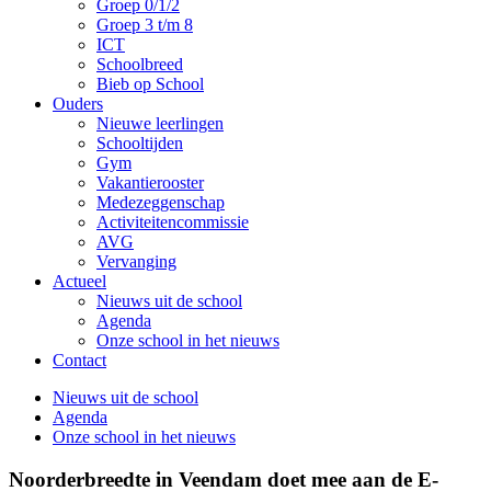
Groep 0/1/2
Groep 3 t/m 8
ICT
Schoolbreed
Bieb op School
Ouders
Nieuwe leerlingen
Schooltijden
Gym
Vakantierooster
Medezeggenschap
Activiteitencommissie
AVG
Vervanging
Actueel
Nieuws uit de school
Agenda
Onze school in het nieuws
Contact
Nieuws uit de school
Agenda
Onze school in het nieuws
Noorderbreedte in Veendam doet mee aan de E-