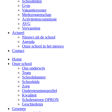
Schooltijden
Gym
Vakantierooster
Medezeggenschap
Activiteitencommissie
AVG
Vervanging
Actueel
Nieuws uit de school
Agenda
Onze school in het nieuws
Contact
Home
Onze school
Ons onderwijs
Team
Schoolplannen
Schoolgids
Zorg
Ondersteuningsprofiel
Kwaliteit
Scholengroep OPRON
Geschiedenis
Groepen