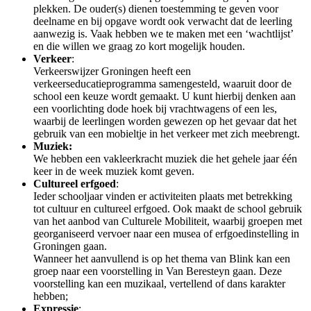
plekken. De ouder(s) dienen toestemming te geven voor
deelname en bij opgave wordt ook verwacht dat de leerling
aanwezig is. Vaak hebben we te maken met een ‘wachtlijst’
en die willen we graag zo kort mogelijk houden.
Verkeer
:
Verkeerswijzer Groningen heeft een
verkeerseducatieprogramma samengesteld, waaruit door de
school een keuze wordt gemaakt. U kunt hierbij denken aan
een voorlichting dode hoek bij vrachtwagens of een les,
waarbij de leerlingen worden gewezen op het gevaar dat het
gebruik van een mobieltje in het verkeer met zich meebrengt.
Muziek:
We hebben een vakleerkracht muziek die het gehele jaar één
keer in de week muziek komt geven.
Cultureel erfgoed
:
Ieder schooljaar vinden er activiteiten plaats met betrekking
tot cultuur en cultureel erfgoed. Ook maakt de school gebruik
van het aanbod van Culturele Mobiliteit, waarbij groepen met
georganiseerd vervoer naar een musea of erfgoedinstelling in
Groningen gaan.
Wanneer het aanvullend is op het thema van Blink kan een
groep naar een voorstelling in Van Beresteyn gaan. Deze
voorstelling kan een muzikaal, vertellend of dans karakter
hebben;
Expressie
: