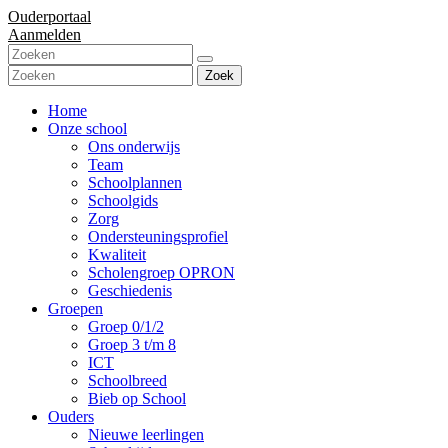
Ouderportaal
Aanmelden
Zoek
Home
Onze school
Ons onderwijs
Team
Schoolplannen
Schoolgids
Zorg
Ondersteuningsprofiel
Kwaliteit
Scholengroep OPRON
Geschiedenis
Groepen
Groep 0/1/2
Groep 3 t/m 8
ICT
Schoolbreed
Bieb op School
Ouders
Nieuwe leerlingen