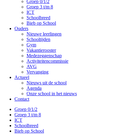
Groep 0/1/2
Groep 3 t/m 8
ICT
Schoolbreed
Bieb op School
Ouders
Nieuwe leerlingen
Schooltijden
Gym
Vakantierooster
Medezeggenschap
Activiteitencommissie
AVG
Vervanging
Actueel
Nieuws uit de school
Agenda
Onze school in het nieuws
Contact
Groep 0/1/2
Groep 3 t/m 8
ICT
Schoolbreed
Bieb op School