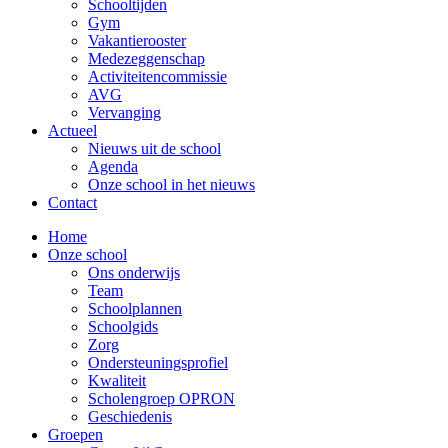
Schooltijden
Gym
Vakantierooster
Medezeggenschap
Activiteitencommissie
AVG
Vervanging
Actueel
Nieuws uit de school
Agenda
Onze school in het nieuws
Contact
Home
Onze school
Ons onderwijs
Team
Schoolplannen
Schoolgids
Zorg
Ondersteuningsprofiel
Kwaliteit
Scholengroep OPRON
Geschiedenis
Groepen