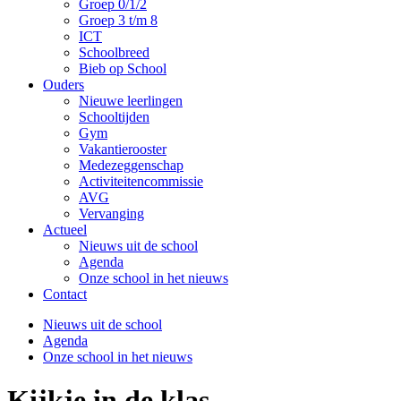
Groep 0/1/2
Groep 3 t/m 8
ICT
Schoolbreed
Bieb op School
Ouders
Nieuwe leerlingen
Schooltijden
Gym
Vakantierooster
Medezeggenschap
Activiteitencommissie
AVG
Vervanging
Actueel
Nieuws uit de school
Agenda
Onze school in het nieuws
Contact
Nieuws uit de school
Agenda
Onze school in het nieuws
Kijkje in de klas