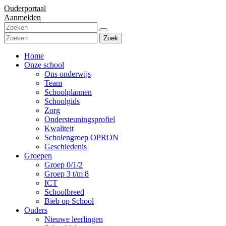
Ouderportaal
Aanmelden
Zoek
Home
Onze school
Ons onderwijs
Team
Schoolplannen
Schoolgids
Zorg
Ondersteuningsprofiel
Kwaliteit
Scholengroep OPRON
Geschiedenis
Groepen
Groep 0/1/2
Groep 3 t/m 8
ICT
Schoolbreed
Bieb op School
Ouders
Nieuwe leerlingen