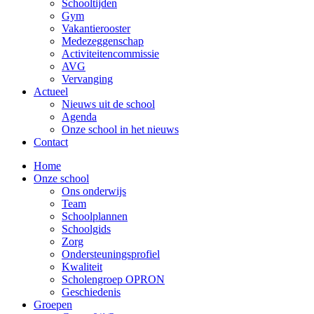
Schooltijden
Gym
Vakantierooster
Medezeggenschap
Activiteitencommissie
AVG
Vervanging
Actueel
Nieuws uit de school
Agenda
Onze school in het nieuws
Contact
Home
Onze school
Ons onderwijs
Team
Schoolplannen
Schoolgids
Zorg
Ondersteuningsprofiel
Kwaliteit
Scholengroep OPRON
Geschiedenis
Groepen