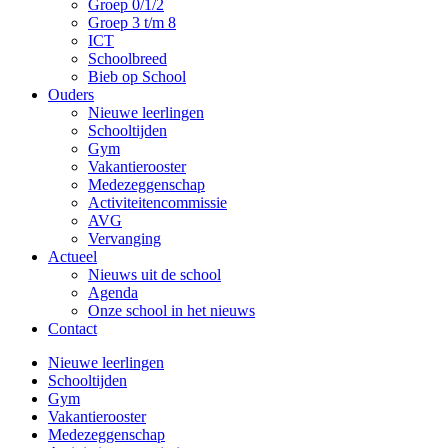
Groep 0/1/2
Groep 3 t/m 8
ICT
Schoolbreed
Bieb op School
Ouders
Nieuwe leerlingen
Schooltijden
Gym
Vakantierooster
Medezeggenschap
Activiteitencommissie
AVG
Vervanging
Actueel
Nieuws uit de school
Agenda
Onze school in het nieuws
Contact
Nieuwe leerlingen
Schooltijden
Gym
Vakantierooster
Medezeggenschap