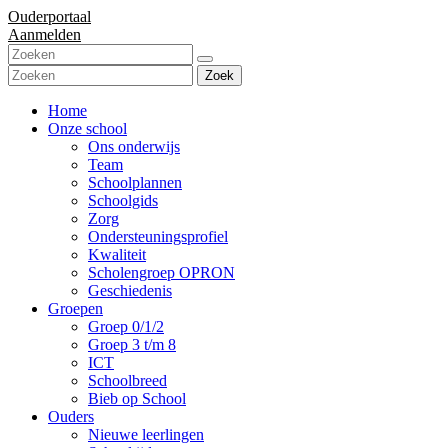
Ouderportaal
Aanmelden
Zoek
Home
Onze school
Ons onderwijs
Team
Schoolplannen
Schoolgids
Zorg
Ondersteuningsprofiel
Kwaliteit
Scholengroep OPRON
Geschiedenis
Groepen
Groep 0/1/2
Groep 3 t/m 8
ICT
Schoolbreed
Bieb op School
Ouders
Nieuwe leerlingen